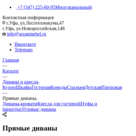
+7 (347) 225-60-95
Многоканальный
Контактная информация
г.Уфа, ул.Лесотехникума,47
г.Уфа, ул.Новороссийская,148
info@arzanmebel.ru
Вконтакте
Telegram
Главная
—
Каталог
—
Диваны и кресла
Кухни
Шкафы
Гостиная
Комоды
Спальня
Детская
Прихожая
—
Прямые диваны
Диваны-кровати
Кресла для гостиной
Пуфы и
банкетки
Угловые диваны
Прямые диваны