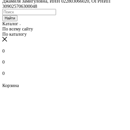
Джамиля Замигуловна, ИНН 022803066020, ОГРНИП
309025706300048
Найти
Каталог
По всему сайту
По каталогу
0
0
0
Корзина