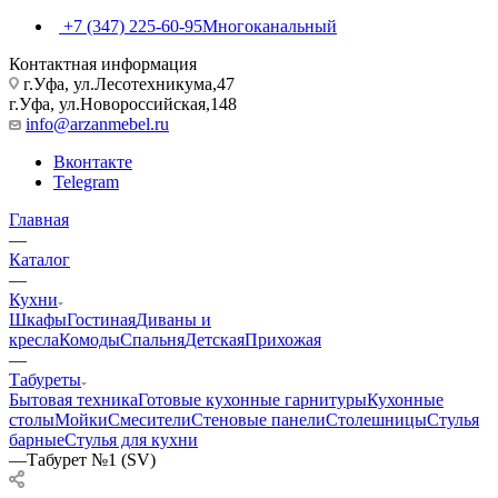
+7 (347) 225-60-95
Многоканальный
Контактная информация
г.Уфа, ул.Лесотехникума,47
г.Уфа, ул.Новороссийская,148
info@arzanmebel.ru
Вконтакте
Telegram
Главная
—
Каталог
—
Кухни
Шкафы
Гостиная
Диваны и
кресла
Комоды
Спальня
Детская
Прихожая
—
Табуреты
Бытовая техника
Готовые кухонные гарнитуры
Кухонные
столы
Мойки
Смесители
Стеновые панели
Столешницы
Стулья
барные
Стулья для кухни
—
Табурет №1 (SV)