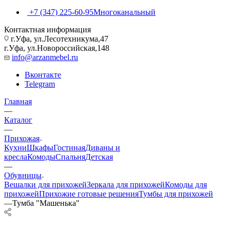
+7 (347) 225-60-95
Многоканальный
Контактная информация
г.Уфа, ул.Лесотехникума,47
г.Уфа, ул.Новороссийская,148
info@arzanmebel.ru
Вконтакте
Telegram
Главная
—
Каталог
—
Прихожая
Кухни
Шкафы
Гостиная
Диваны и
кресла
Комоды
Спальня
Детская
—
Обувницы
Вешалки для прихожей
Зеркала для прихожей
Комоды для
прихожей
Прихожие готовые решения
Тумбы для прихожей
—
Тумба "Машенька"