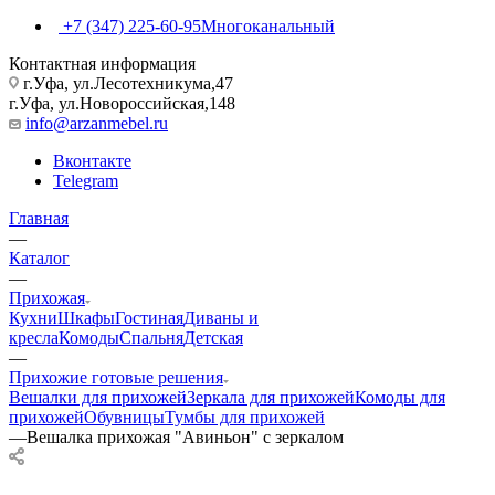
+7 (347) 225-60-95
Многоканальный
Контактная информация
г.Уфа, ул.Лесотехникума,47
г.Уфа, ул.Новороссийская,148
info@arzanmebel.ru
Вконтакте
Telegram
Главная
—
Каталог
—
Прихожая
Кухни
Шкафы
Гостиная
Диваны и
кресла
Комоды
Спальня
Детская
—
Прихожие готовые решения
Вешалки для прихожей
Зеркала для прихожей
Комоды для
прихожей
Обувницы
Тумбы для прихожей
—
Вешалка прихожая "Авиньон" с зеркалом