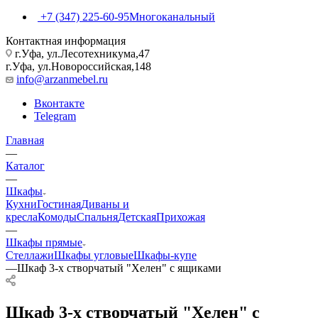
+7 (347) 225-60-95
Многоканальный
Контактная информация
г.Уфа, ул.Лесотехникума,47
г.Уфа, ул.Новороссийская,148
info@arzanmebel.ru
Вконтакте
Telegram
Главная
—
Каталог
—
Шкафы
Кухни
Гостиная
Диваны и
кресла
Комоды
Спальня
Детская
Прихожая
—
Шкафы прямые
Стеллажи
Шкафы угловые
Шкафы-купе
—
Шкаф 3-х створчатый "Хелен" с ящиками
Шкаф 3-х створчатый "Хелен" с