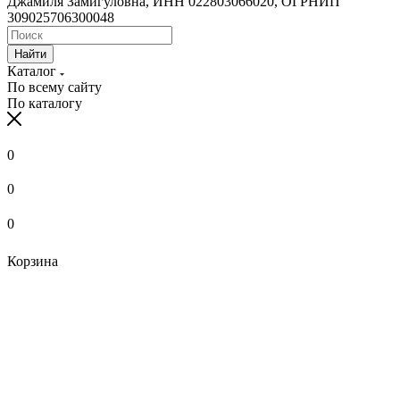
Джамиля Замигуловна, ИНН 022803066020, ОГРНИП
309025706300048
Найти
Каталог
По всему сайту
По каталогу
0
0
0
Корзина