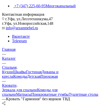
+7 (347) 225-60-95
Многоканальный
Контактная информация
г.Уфа, ул.Лесотехникума,47
г.Уфа, ул.Новороссийская,148
info@arzanmebel.ru
Вконтакте
Telegram
Главная
—
Каталог
—
Спальня
Кухни
Шкафы
Гостиная
Диваны и
кресла
Комоды
Детская
Прихожая
—
Кровати
Зеркала для спальни
Комоды для
спальни
Матрасы
Прикроватные тумбы
Туалетные столы
—
Кровать "Гармония" без ящиков ТВД