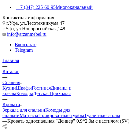
+7 (347) 225-60-95
Многоканальный
Контактная информация
г.Уфа, ул.Лесотехникума,47
г.Уфа, ул.Новороссийская,148
info@arzanmebel.ru
Вконтакте
Telegram
Главная
—
Каталог
—
Спальня
Кухни
Шкафы
Гостиная
Диваны и
кресла
Комоды
Детская
Прихожая
—
Кровати
Зеркала для спальни
Комоды для
спальни
Матрасы
Прикроватные тумбы
Туалетные столы
—
Кровать односпальная "Денвер" 0,9*2,0м с настилом (SV)