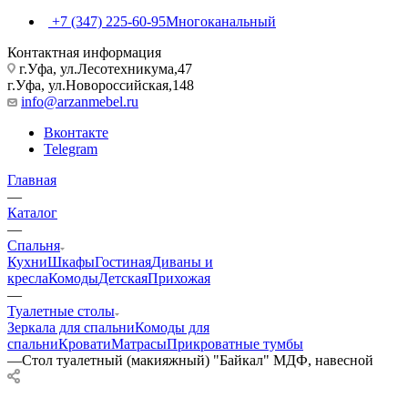
+7 (347) 225-60-95
Многоканальный
Контактная информация
г.Уфа, ул.Лесотехникума,47
г.Уфа, ул.Новороссийская,148
info@arzanmebel.ru
Вконтакте
Telegram
Главная
—
Каталог
—
Спальня
Кухни
Шкафы
Гостиная
Диваны и
кресла
Комоды
Детская
Прихожая
—
Туалетные столы
Зеркала для спальни
Комоды для
спальни
Кровати
Матрасы
Прикроватные тумбы
—
Стол туалетный (макияжный) "Байкал" МДФ, навесной