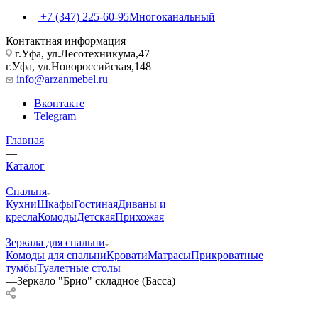
+7 (347) 225-60-95
Многоканальный
Контактная информация
г.Уфа, ул.Лесотехникума,47
г.Уфа, ул.Новороссийская,148
info@arzanmebel.ru
Вконтакте
Telegram
Главная
—
Каталог
—
Спальня
Кухни
Шкафы
Гостиная
Диваны и
кресла
Комоды
Детская
Прихожая
—
Зеркала для спальни
Комоды для спальни
Кровати
Матрасы
Прикроватные
тумбы
Туалетные столы
—
Зеркало "Брио" складное (Басса)